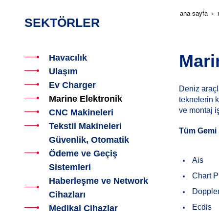
ana sayfa
SEKTÖRLER
Mari
Havacılık
Ulaşım
Ev Charger
Deniz araçl
Marine Elektronik
teknelerin 
ve montaj i
CNC Makineleri
Tekstil Makineleri
Tüm Gemi S
Güvenlik, Otomatik
Ödeme ve Geçiş
Ais
Sistemleri
Chart Pl
Haberleşme ve Network
Dopple
Cihazları
Ecdis
Medikal Cihazlar