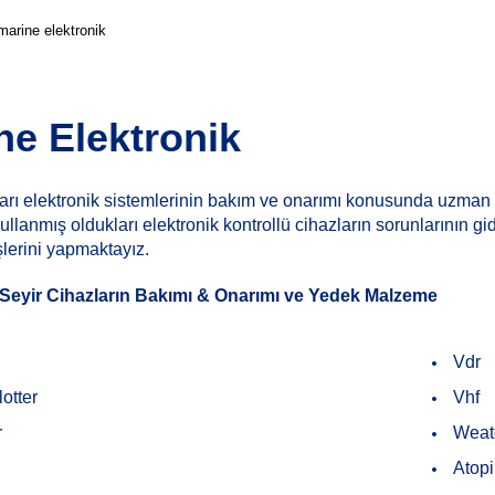
marine elektronik
ne Elektronik
arı elektronik sistemlerinin bakım ve onarımı konusunda uzman 
kullanmış oldukları elektronik kontrollü cihazların sorunlarının g
şlerini yapmaktayız.
eyir Cihazların Bakımı & Onarımı ve Yedek Malzeme
Vdr
otter
Vhf
r
Weat
Atopi