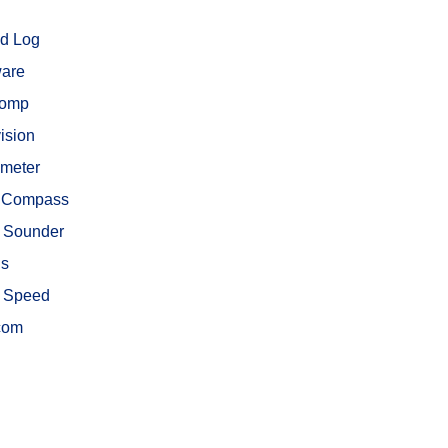
d Log
ware
comp
ision
meter
 Compass
 Sounder
is
 Speed
rcom