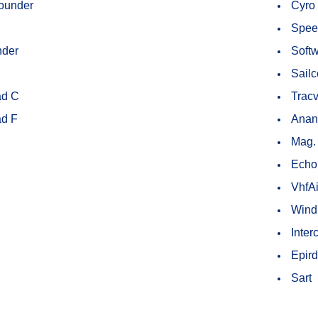
ounder
Cyro
Spee
nder
Soft
Sail
ad C
Tracv
ad F
Anan
Mag.
Echo
VhfA
Wind
Inte
Epird
Sart