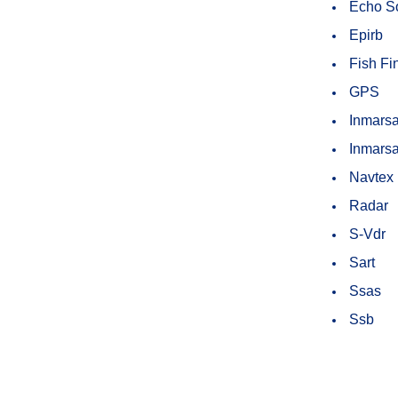
Echo S
Epirb
Fish Fi
GPS
Inmars
Inmars
Navtex
Radar
S-Vdr
Sart
Ssas
Ssb